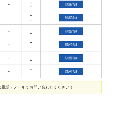
－
－
部屋詳細
－
－
－
部屋詳細
－
－
－
部屋詳細
－
－
－
部屋詳細
－
－
－
部屋詳細
－
－
－
部屋詳細
－
は電話・メールでお問い合わせください！