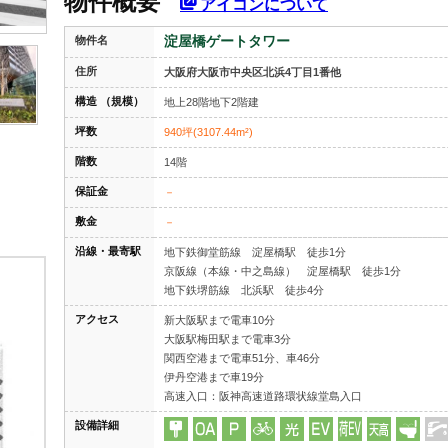
物件概要
アイコンについて
淀屋橋ゲートタワー
物件名
住所
大阪府大阪市中央区北浜4丁目1番他
構造 （規模）
地上28階地下2階建
坪数
940坪(3107.44m²)
階数
14階
保証金
－
敷金
－
沿線・最寄駅
地下鉄御堂筋線 淀屋橋駅 徒歩1分
京阪線（本線・中之島線） 淀屋橋駅 徒歩1分
地下鉄堺筋線 北浜駅 徒歩4分
アクセス
新大阪駅まで電車10分
大阪駅梅田駅まで電車3分
関西空港まで電車51分、車46分
伊丹空港まで車19分
高速入口：阪神高速道路環状線堂島入口
設備詳細