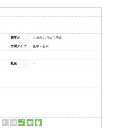
築年月
2025年12月竣工予定
空調タイプ
集中＋個別
礼金
－