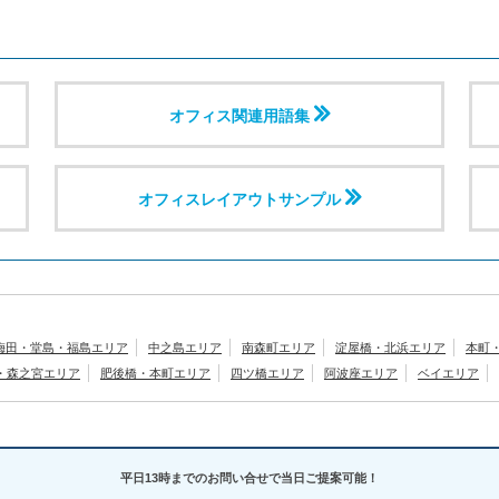
オフィス関連用語集
オフィスレイアウトサンプル
梅田・堂島・福島エリア
中之島エリア
南森町エリア
淀屋橋・北浜エリア
本町
橋・森之宮エリア
肥後橋・本町エリア
四ツ橋エリア
阿波座エリア
ベイエリア
平日13時までのお問い合せで当日ご提案可能！