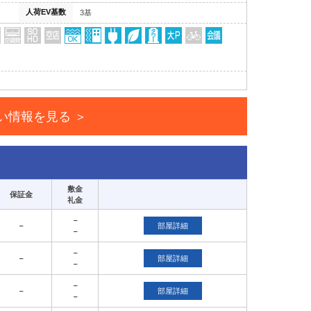
人荷EV基数
3基
い情報を見る ＞
敷金
保証金
礼金
－
－
部屋詳細
－
－
－
部屋詳細
－
－
－
部屋詳細
－