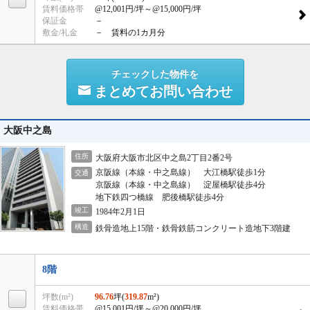
賃料価格帯
@12,001円/坪
～@15,000円/坪
保証金
－
敷金/礼金
－ 賃料の1カ月分
チェックした物件を
まとめてお問い合わせ
大阪中之島
住所
大阪府大阪市北区中之島2丁目2番2号
京阪線（本線・中之島線） 大江橋駅徒歩1分
交通
京阪線（本線・中之島線） 淀屋橋駅徒歩4分
地下鉄四つ橋線 肥後橋駅徒歩4分
竣工
1984年2月1日
構造
鉄骨造地上15階・鉄骨鉄筋コンクリート造地下3階建
8階
坪数(m²)
96.76
坪(
319.87
m²)
賃料価格帯
@15,001円/坪
～@20,000円/坪