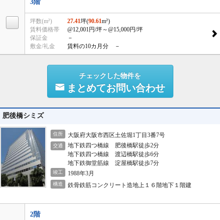
3階
坪数(m²)
27.41
坪(
90.61
m²)
賃料価格帯
@12,001円/坪
～@15,000円/坪
保証金
－
敷金/礼金
賃料の10カ月分 －
チェックした物件を
まとめてお問い合わせ
肥後橋シミズ
住所
大阪府大阪市西区土佐堀1丁目3番7号
地下鉄四つ橋線 肥後橋駅徒歩2分
交通
地下鉄四つ橋線 渡辺橋駅徒歩6分
地下鉄御堂筋線 淀屋橋駅徒歩7分
竣工
1988年3月
構造
鉄骨鉄筋コンクリート造地上１６階地下１階建
2階