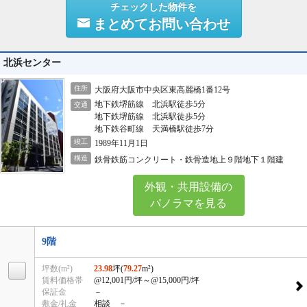
チェックした物件を
まとめてお問い合わせ
北浜センター
住所
大阪府大阪市中央区東高麗橋1番12号
地下鉄堺筋線 北浜駅徒歩5分
交通
地下鉄堺筋線 北浜駅徒歩5分
地下鉄谷町線 天満橋駅徒歩7分
竣工
1989年11月1日
構造
鉄骨鉄筋コンクリート・鉄骨造地上９階地下１階建
外観・共用設備の
パノラマを見る
9階
坪数(m²)
23.98
坪(
79.27
m²)
賃料価格帯
@12,001円/坪
～@15,000円/坪
保証金
－
敷金/礼金
相談 －