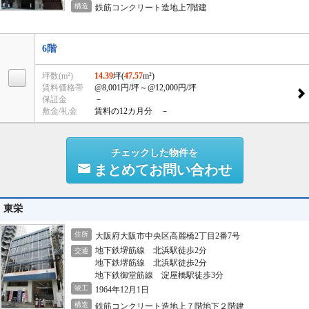
構造
鉄筋コンクリート造地上7階建
6階
坪数(m²)
14.39
坪(
47.57
m²)
賃料価格帯
@8,001円/坪
～@12,000円/坪
保証金
－
敷金/礼金
賃料の12カ月分 －
チェックした物件を
まとめてお問い合わせ
東栄
住所
大阪府大阪市中央区高麗橋2丁目2番7号
地下鉄堺筋線 北浜駅徒歩2分
交通
地下鉄堺筋線 北浜駅徒歩2分
地下鉄御堂筋線 淀屋橋駅徒歩3分
竣工
1964年12月1日
構造
鉄筋コンクリート造地上７階地下２階建