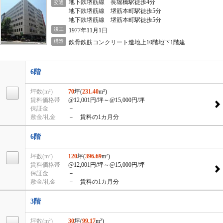
地下鉄堺筋線 長堀橋駅徒歩4分
交通
地下鉄堺筋線 堺筋本町駅徒歩5分
地下鉄堺筋線 堺筋本町駅徒歩5分
竣工
1977年11月1日
構造
鉄骨鉄筋コンクリート造地上10階地下1階建
6階
坪数(m²)
70
坪(
231.40
m²)
賃料価格帯
@12,001円/坪
～@15,000円/坪
保証金
－
敷金/礼金
－ 賃料の1カ月分
6階
坪数(m²)
120
坪(
396.69
m²)
賃料価格帯
@12,001円/坪
～@15,000円/坪
保証金
－
敷金/礼金
－ 賃料の1カ月分
3階
坪数(m²)
30
坪(
99.17
m²)