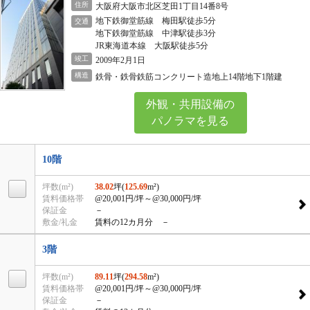
住所
大阪府大阪市北区芝田1丁目14番8号
地下鉄御堂筋線 梅田駅徒歩5分
交通
地下鉄御堂筋線 中津駅徒歩3分
JR東海道本線 大阪駅徒歩5分
竣工
2009年2月1日
構造
鉄骨・鉄骨鉄筋コンクリート造地上14階地下1階建
外観・共用設備の
パノラマを見る
10階
坪数(m²)
38.02
坪(
125.69
m²)
賃料価格帯
@20,001円/坪
～@30,000円/坪
保証金
－
敷金/礼金
賃料の12カ月分 －
3階
坪数(m²)
89.11
坪(
294.58
m²)
賃料価格帯
@20,001円/坪
～@30,000円/坪
保証金
－