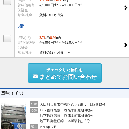
坪数(m²)
272.24
坪(
899.97
m²)
賃料価格帯
@8,001円/坪
～@12,000円/坪
保証金
－
敷金/礼金
賃料の12カ月分 －
3階
坪数(m²)
2.71
坪(
8.96
m²)
賃料価格帯
@8,001円/坪
～@12,000円/坪
保証金
－
敷金/礼金
賃料の12カ月分 －
チェックした物件を
まとめてお問い合わせ
五味（ゴミ）
住所
大阪府大阪市中央区久太郎町2丁目5番13号
地下鉄堺筋線 堺筋本町駅徒歩3分
交通
地下鉄堺筋線 堺筋本町駅徒歩3分
地下鉄御堂筋線 本町駅徒歩3分
竣工
1959年12月