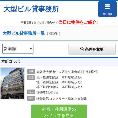
大型ビル貸事務所
MENU
当日に物件をご紹介!
平日13時までのお問合せで
大型ビル貸事務所一覧
（791件 ）
条件を変更
本町コラボ
住所
大阪府大阪市中央区北久宝寺町4丁目4番2号
地下鉄御堂筋線 本町駅徒歩3分
交通
地下鉄御堂筋線 本町駅徒歩3分
地下鉄四つ橋線 本町駅徒歩5分
竣工
1986年11月18日
構造
鉄骨鉄筋コンクリート造地上９階建
外観・共用設備の
パノラマを見る