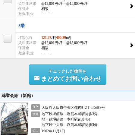
賃料価格帯
@12,001円/坪
～@15,000円/坪
保証金
相談
敷金/礼金
－ －
5階
坪数(m²)
121.27
坪(
400.89
m²)
賃料価格帯
@12,001円/坪
～@15,000円/坪
保証金
相談
敷金/礼金
－ －
チェックした物件を
まとめてお問い合わせ
綿業会館（新館）
住所
大阪府大阪市中央区備後町2丁目5番8号
地下鉄堺筋線 堺筋本町駅徒歩3分
交通
地下鉄堺筋線 本町駅徒歩4分
地下鉄中央線 堺筋本町駅徒歩5分
竣工
1962年11月1日