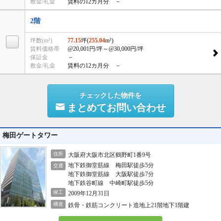
敷金/礼金
賃料の12カ月分 －
2階
坪数(m²)
77.15
坪(
255.04
m²)
賃料価格帯
@20,001円/坪
～@30,000円/坪
保証金
－
敷金/礼金
賃料の12カ月分 －
チェックした物件を
まとめてお問い合わせ
梅田ゲートタワー
住所
大阪府大阪市北区鶴野町1番9号
地下鉄御堂筋線 梅田駅徒歩5分
交通
地下鉄御堂筋線 大阪駅徒歩7分
地下鉄谷町線 中崎町駅徒歩5分
竣工
2009年12月31日
構造
鉄骨・鉄筋コンクリート造地上21階地下1階建