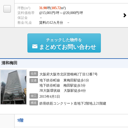
坪数(m²)
31.98
坪(
105.72
m²)
賃料価格帯
@15,001円/坪
～@20,000円/坪
保証金
－
敷金/礼金
賃料の12カ月分 －
チェックした物件を
まとめてお問い合わせ
清和梅田
住所
大阪府大阪市北区曽根崎2丁目12番7号
地下鉄谷町線 東梅田駅徒歩1分
交通
地下鉄谷町線 梅田駅徒歩3分
JR大阪環状線 大阪駅徒歩4分
竣工
2015年4月1日
構造
鉄骨鉄筋コンクリート造地下2階地上21階建
9階