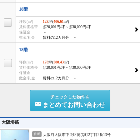
18階
坪数(m²)
123
坪(
406.61
m²)
賃料価格帯
@20,001円/坪
～@30,000円/坪
保証金
－
敷金/礼金
賃料の12カ月分 －
18階
坪数(m²)
178
坪(
588.43
m²)
賃料価格帯
@20,001円/坪
～@30,000円/坪
保証金
－
敷金/礼金
賃料の12カ月分 －
チェックした物件を
まとめてお問い合わせ
大阪堺筋
住所
大阪府大阪市中央区博労町2丁目2番13号