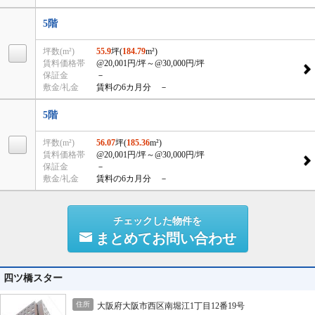
5階
坪数(m²)
55.9
坪(
184.79
m²)
賃料価格帯
@20,001円/坪
～@30,000円/坪
保証金
－
敷金/礼金
賃料の6カ月分 －
5階
坪数(m²)
56.07
坪(
185.36
m²)
賃料価格帯
@20,001円/坪
～@30,000円/坪
保証金
－
敷金/礼金
賃料の6カ月分 －
チェックした物件を
まとめてお問い合わせ
四ツ橋スター
住所
大阪府大阪市西区南堀江1丁目12番19号