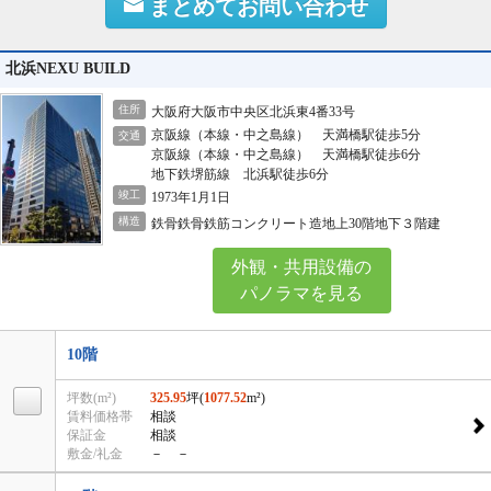
まとめてお問い合わせ
北浜NEXU BUILD
住所
大阪府大阪市中央区北浜東4番33号
京阪線（本線・中之島線） 天満橋駅徒歩5分
交通
京阪線（本線・中之島線） 天満橋駅徒歩6分
地下鉄堺筋線 北浜駅徒歩6分
竣工
1973年1月1日
構造
鉄骨鉄骨鉄筋コンクリート造地上30階地下３階建
外観・共用設備の
パノラマを見る
10階
坪数(m²)
325.95
坪(
1077.52
m²)
賃料価格帯
相談
保証金
相談
敷金/礼金
－ －