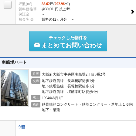
坪数(m²)
88.62
坪(
292.96
m²)
賃料価格帯
@30,001円以上/坪
保証金
－
敷金/礼金
賃料の12カ月分 －
チェックした物件を
まとめてお問い合わせ
南船場ハート
住所
大阪府大阪市中央区南船場2丁目3番2号
地下鉄堺筋線 長堀橋駅徒歩1分
交通
地下鉄堺筋線 長堀橋駅徒歩1分
地下鉄堺筋線 堺筋本町駅徒歩4分
竣工
1994年8月1日
鉄骨鉄筋コンクリート・鉄筋コンクリート造地上１６階
構造
地下１階建
9階