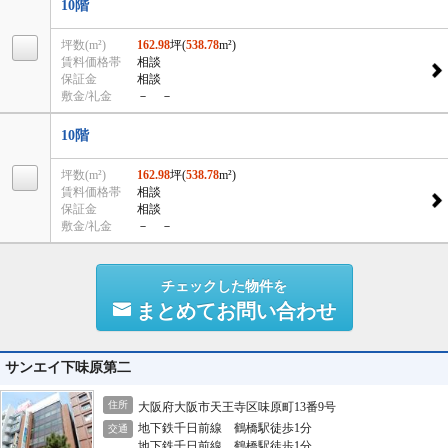
10階
坪数(m²)
162.98
坪(
538.78
m²)
賃料価格帯
相談
保証金
相談
敷金/礼金
－ －
10階
坪数(m²)
162.98
坪(
538.78
m²)
賃料価格帯
相談
保証金
相談
敷金/礼金
－ －
チェックした物件を
まとめてお問い合わせ
サンエイ下味原第二
住所
大阪府大阪市天王寺区味原町13番9号
地下鉄千日前線 鶴橋駅徒歩1分
交通
地下鉄千日前線 鶴橋駅徒歩1分