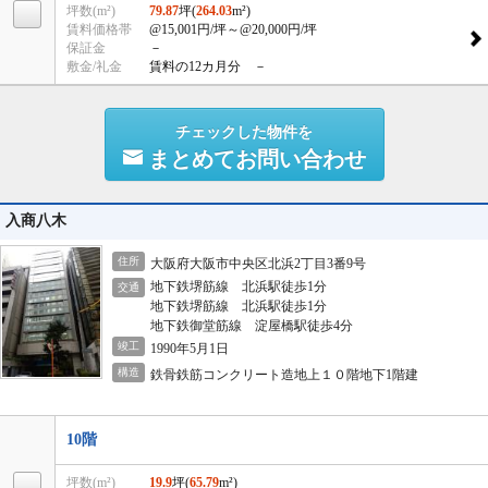
坪数(m²)
79.87
坪(
264.03
m²)
賃料価格帯
@15,001円/坪
～@20,000円/坪
保証金
－
敷金/礼金
賃料の12カ月分 －
チェックした物件を
まとめてお問い合わせ
入商八木
住所
大阪府大阪市中央区北浜2丁目3番9号
地下鉄堺筋線 北浜駅徒歩1分
交通
地下鉄堺筋線 北浜駅徒歩1分
地下鉄御堂筋線 淀屋橋駅徒歩4分
竣工
1990年5月1日
構造
鉄骨鉄筋コンクリート造地上１０階地下1階建
10階
坪数(m²)
19.9
坪(
65.79
m²)