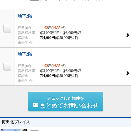
地下2階
坪数(m²)
14.02
坪(
46.35
m²)
賃料価格帯
@3,000円/坪
～@8,000円/坪
保証金
701,000円
(@50,000円/坪)
敷金/礼金
－ －
地下2階
坪数(m²)
14.02
坪(
46.35
m²)
賃料価格帯
@3,000円/坪
～@8,000円/坪
保証金
701,000円
(@50,000円/坪)
敷金/礼金
－ －
チェックした物件を
まとめてお問い合わせ
梅田北プレイス