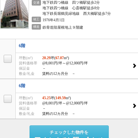
地下鉄四つ橋線 四ツ橋駅徒歩2分
交通
地下鉄四つ橋線 心斎橋駅徒歩8分
地下鉄長堀鶴見緑地線 西大橋駅徒歩7分
竣工
1976年4月1日
構造
鉄骨造陸屋根地上９階建
6階
坪数(m²)
20.29
坪(
67.07
m²)
賃料価格帯
@8,001円/坪
～@12,000円/坪
保証金
－
敷金/礼金
賃料の12カ月分 －
6階
坪数(m²)
45.25
坪(
149.59
m²)
賃料価格帯
@8,001円/坪
～@12,000円/坪
保証金
－
敷金/礼金
賃料の12カ月分 －
チェックした物件を