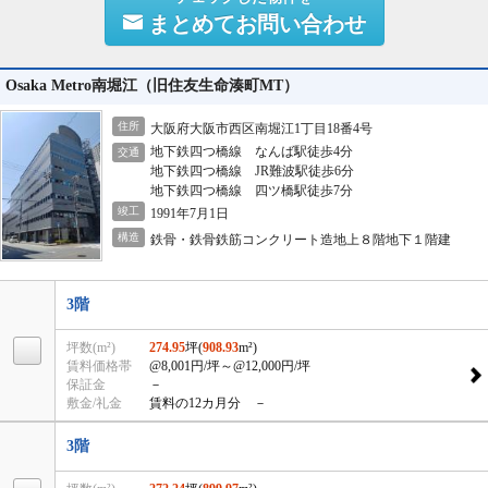
まとめてお問い合わせ
Osaka Metro南堀江（旧住友生命湊町MT）
住所
大阪府大阪市西区南堀江1丁目18番4号
地下鉄四つ橋線 なんば駅徒歩4分
交通
地下鉄四つ橋線 JR難波駅徒歩6分
地下鉄四つ橋線 四ツ橋駅徒歩7分
竣工
1991年7月1日
構造
鉄骨・鉄骨鉄筋コンクリート造地上８階地下１階建
3階
坪数(m²)
274.95
坪(
908.93
m²)
賃料価格帯
@8,001円/坪
～@12,000円/坪
保証金
－
敷金/礼金
賃料の12カ月分 －
3階