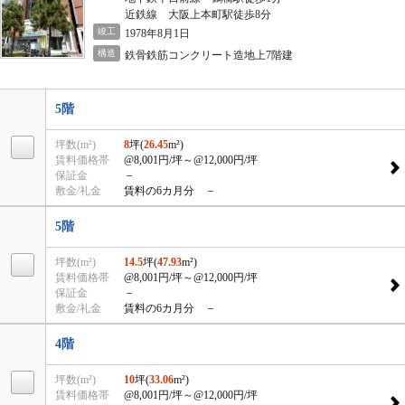
近鉄線 大阪上本町駅徒歩8分
竣工
1978年8月1日
構造
鉄骨鉄筋コンクリート造地上7階建
5階
坪数(m²)
8
坪(
26.45
m²)
賃料価格帯
@8,001円/坪
～@12,000円/坪
保証金
－
敷金/礼金
賃料の6カ月分 －
5階
坪数(m²)
14.5
坪(
47.93
m²)
賃料価格帯
@8,001円/坪
～@12,000円/坪
保証金
－
敷金/礼金
賃料の6カ月分 －
4階
坪数(m²)
10
坪(
33.06
m²)
賃料価格帯
@8,001円/坪
～@12,000円/坪