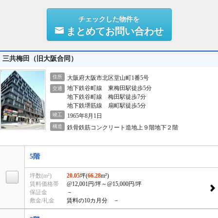
チェックした物件を
まとめてお問い合わせ
三共梅田（旧大阪合同）
住所
大阪府大阪市北区堂山町1番5号
地下鉄谷町線 東梅田駅徒歩5分
交通
地下鉄谷町線 梅田駅徒歩7分
地下鉄堺筋線 扇町駅徒歩5分
竣工
1965年8月1日
構造
鉄骨鉄筋コンクリート造地上９階地下２階
5階
坪数(m²)
20.05
坪(
66.28
m²)
賃料価格帯
@12,001円/坪
～@15,000円/坪
保証金
－
敷金/礼金
賃料の10カ月分 －