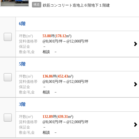
構造
鉄筋コンコリート造地上６階地下１階建
6階
坪数(m²)
53.88
坪(
178.12
m²)
賃料価格帯
@8,001円/坪
～@12,000円/坪
保証金
－
敷金/礼金
相談 －
5階
坪数(m²)
136.86
坪(
452.43
m²)
賃料価格帯
@8,001円/坪
～@12,000円/坪
保証金
－
敷金/礼金
相談 －
3階
坪数(m²)
132.89
坪(
439.31
m²)
賃料価格帯
@8,001円/坪
～@12,000円/坪
保証金
－
敷金/礼金
相談 －