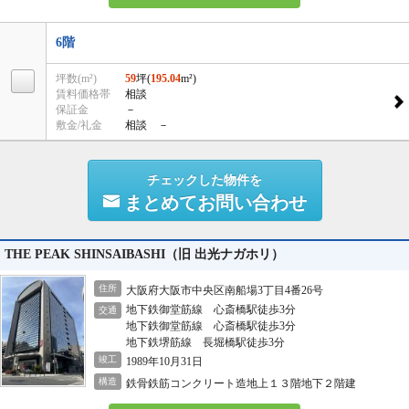
6階
坪数(m²)
59
坪(
195.04
m²)
賃料価格帯
相談
保証金
－
敷金/礼金
相談 －
チェックした物件を
まとめてお問い合わせ
THE PEAK SHINSAIBASHI（旧 出光ナガホリ）
住所
大阪府大阪市中央区南船場3丁目4番26号
地下鉄御堂筋線 心斎橋駅徒歩3分
交通
地下鉄御堂筋線 心斎橋駅徒歩3分
地下鉄堺筋線 長堀橋駅徒歩3分
竣工
1989年10月31日
構造
鉄骨鉄筋コンクリート造地上１３階地下２階建