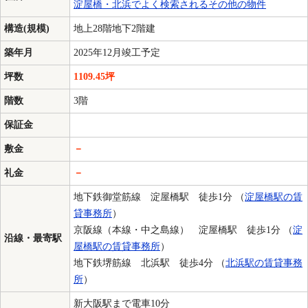
淀屋橋・北浜でよく検索されるその他の物件
構造(規模)
地上28階地下2階建
築年月
2025年12月竣工予定
坪数
1109.45坪
階数
3階
保証金
敷金
－
礼金
－
地下鉄御堂筋線 淀屋橋駅 徒歩1分 （
淀屋橋駅の賃
貸事務所
）
京阪線（本線・中之島線） 淀屋橋駅 徒歩1分 （
淀
沿線・最寄駅
屋橋駅の賃貸事務所
）
地下鉄堺筋線 北浜駅 徒歩4分 （
北浜駅の賃貸事務
所
）
新大阪駅まで電車10分