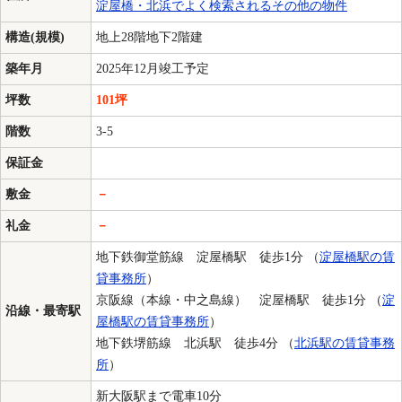
淀屋橋・北浜でよく検索されるその他の物件
構造(規模)
地上28階地下2階建
築年月
2025年12月竣工予定
坪数
101坪
階数
3-5
保証金
敷金
－
礼金
－
地下鉄御堂筋線 淀屋橋駅 徒歩1分 （
淀屋橋駅の賃
貸事務所
）
京阪線（本線・中之島線） 淀屋橋駅 徒歩1分 （
淀
沿線・最寄駅
屋橋駅の賃貸事務所
）
地下鉄堺筋線 北浜駅 徒歩4分 （
北浜駅の賃貸事務
所
）
新大阪駅まで電車10分