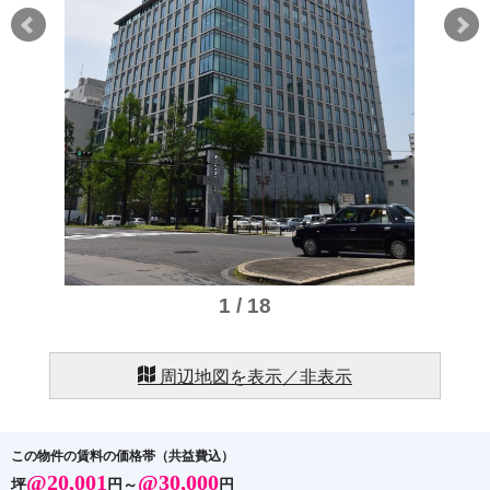
1 / 18
周辺地図を表示／非表示
この物件の賃料の価格帯（共益費込）
@20,001
@30,000
坪
円～
円