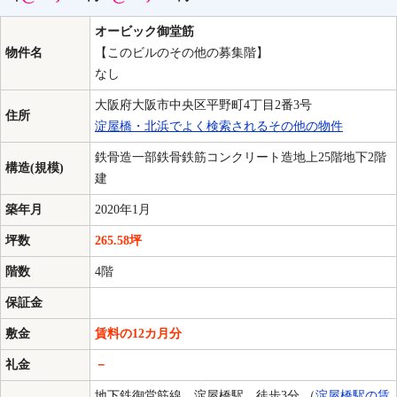
オービック御堂筋
物件名
【このビルのその他の募集階】
なし
大阪府大阪市中央区平野町4丁目2番3号
住所
淀屋橋・北浜でよく検索されるその他の物件
鉄骨造一部鉄骨鉄筋コンクリート造地上25階地下2階
構造(規模)
建
築年月
2020年1月
坪数
265.58坪
階数
4階
保証金
敷金
賃料の12カ月分
礼金
－
地下鉄御堂筋線 淀屋橋駅 徒歩3分 （
淀屋橋駅の賃