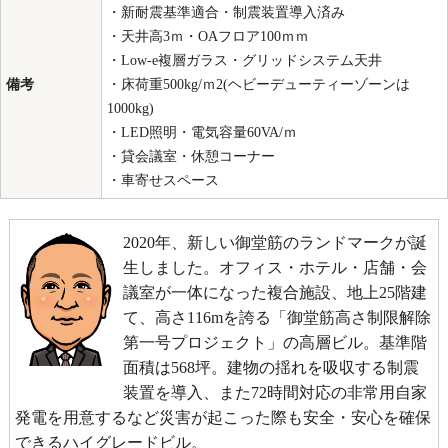
・新耐震基準適合・制震装置導入済み
・天井高3ｍ・OAフロア100ｍｍ
・Low-e複層ガラス・グリッドシステム天井
備考
・床荷重500kg/ｍ2(ヘビーデューティーゾーンは
1000kg)
・LED照明・電気容量60VA/ｍ
・貸会議室・休憩コーナー
・車寄せスペース
2020年、新しい御堂筋のランドマークが誕
生しました。オフィス・ホテル・店舗・会
議室が一体になった複合施設、地上25階建
て、高さ116mを誇る「御堂筋高さ制限解除
第一号プロジェクト」の高層ビル。基準階
面積は568坪。建物の揺れを吸収する制震
装置を導入、また72時間対応の非常用自家
発電を用意するなど災害が起こった際も安全・安心を確保
できるハイグレードビル。