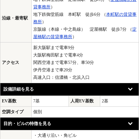
貸事務所
）
地下鉄御堂筋線 本町駅 徒歩6分 （
本町駅の賃貸事
沿線・最寄駅
務所
）
京阪線（本線・中之島線） 淀屋橋駅 徒歩7分 （
淀
屋橋駅の賃貸事務所
）
新大阪駅まで電車9分
大阪駅梅田駅まで電車4分
アクセス
関西空港まで電車57分、車50分
伊丹空港まで車20分
高速入口：信濃橋・北浜入口
設備詳細を見る
EV基数
7基
人荷EV基数
2基
空調タイプ
個別
目的・ビルの特徴を見る
・大通り沿い・角ビル