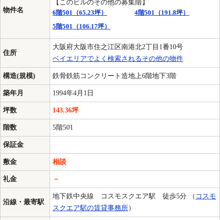
【このビルのその他の募集階】
物件名
6階501（65.23坪）
4階501（191.8坪）
5階501（106.17坪）
大阪府大阪市住之江区南港北2丁目1番10号
住所
ベイエリアでよく検索されるその他の物件
構造(規模)
鉄骨鉄筋コンクリート造地上6階地下3階
築年月
1994年4月1日
坪数
143.36坪
階数
5階501
保証金
敷金
相談
礼金
－
地下鉄中央線 コスモスクエア駅 徒歩5分 （
コスモ
沿線・最寄駅
スクエア駅の賃貸事務所
）