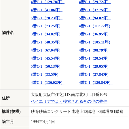
4階C-1（129.78坪）
4階C-1（29.72坪）
4階C-1（41.06坪）
3階C-1（37.75坪）
5階C-1（70.23坪）
5階C-1（94.82坪）
3階C-1（73.25坪）
4階C-1（117.72坪）
物件名
3階C-1（34.82坪）
3階C-1（36.95坪）
3階C-1（48.35坪）
4階C-1（105.11坪）
4階C-1（67.04坪）
4階C-1（98.79坪）
4階C-1（45.54坪）
5階C-1（20.54坪）
5階C-1（50.13坪）
4階C-1（29.05坪）
3階C-1（33.5坪）
3階C-1（27.84坪）
4階C-1（136.02坪）
4階C-1（120.84坪）
大阪府大阪市住之江区南港北2丁目1番10号
住所
ベイエリアでよく検索されるその他の物件
構造(規模)
鉄骨鉄筋コンクリート造地上12階地下2階塔屋1階建
築年月
1994年4月1日