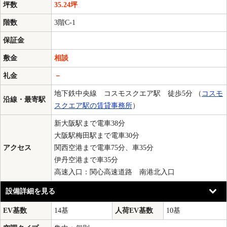
坪数
35.24坪
階数
3階C-1
保証金
敷金
相談
礼金
－
地下鉄中央線 コスモスクエア駅 徒歩5分 （
コスモ
沿線・最寄駅
スクエア駅の賃貸事務所
）
新大阪駅まで電車38分
大阪駅梅田駅まで電車30分
アクセス
関西空港まで電車75分、車35分
伊丹空港まで車35分
高速入口：関心高速道路 南港北入口
設備詳細を見る
EV基数
14基
人荷EV基数
10基