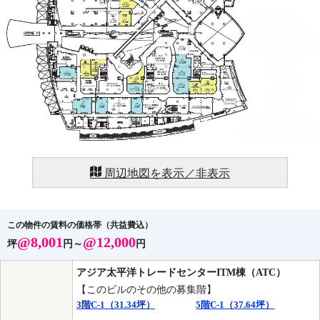
周辺地図を表示／非表示
この物件の賃料の価格帯（共益費込）
@8,001
@12,000
坪
円～
円
アジア太平洋トレードセンターITM棟（ATC）
【このビルのその他の募集階】
3階C-1（31.34坪）
5階C-1（37.64坪）