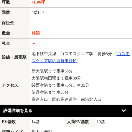
坪数
41.06坪
階数
4階H-7
保証金
敷金
相談
礼金
－
地下鉄中央線 コスモスクエア駅 徒歩5分 （
コスモ
沿線・最寄駅
スクエア駅の賃貸事務所
）
新大阪駅まで電車38分
大阪駅梅田駅まで電車30分
アクセス
関西空港まで電車75分、車35分
伊丹空港まで車35分
高速入口：関心高速道路 南港北入口
設備詳細を見る
EV基数
14基
人荷EV基数
10基