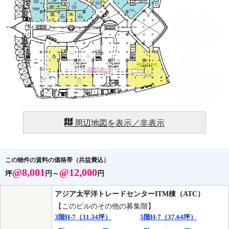
周辺地図を表示／非表示
この物件の賃料の価格帯（共益費込）
@8,001
@12,000
坪
円～
円
アジア太平洋トレードセンターITM棟（ATC）
【このビルのその他の募集階】
3階H-7（31.34坪）
5階H-7（37.64坪）