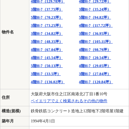
4階H-7（129.78坪）
4階H-7（29.72坪）
3階H-7（37.75坪）
3階H-7（35.24坪）
5階H-7（70.23坪）
5階H-7（94.82坪）
3階H-7（73.25坪）
4階H-7（117.72坪）
物件名
3階H-7（34.82坪）
3階H-7（36.95坪）
3階H-7（48.35坪）
4階H-7（105.11坪）
4階H-7（67.04坪）
4階H-7（98.79坪）
4階H-7（45.54坪）
5階H-7（20.54坪）
5階H-7（50.13坪）
4階H-7（29.05坪）
3階H-7（33.5坪）
3階H-7（27.84坪）
4階H-7（136.02坪）
4階H-7（120.84坪）
大阪府大阪市住之江区南港北2丁目1番10号
住所
ベイエリアでよく検索されるその他の物件
構造(規模)
鉄骨鉄筋コンクリート造地上12階地下2階塔屋1階建
築年月
1994年4月1日