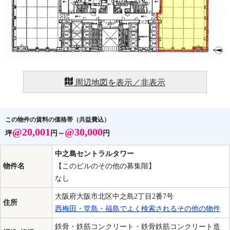
周辺地図を表示／非表示
この物件の賃料の価格帯（共益費込）
@20,001
@30,000
坪
円～
円
中之島セントラルタワー
物件名
【このビルのその他の募集階】
なし
大阪府大阪市北区中之島2丁目2番7号
住所
西梅田・堂島・福島でよく検索されるその他の物件
鉄骨・鉄筋コンクリート・鉄骨鉄筋コンクリート造