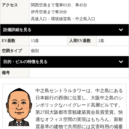
アクセス
関西空港まで電車61分、車45分
伊丹空港まで車20分
高速入口：環状線堂島・中之島入口
設備詳細を見る
EV基数
13基
人荷EV基数
2基
空調タイプ
個別
目的・ビルの特徴を見る
備考
中之島セントラルタワーは、中之島にある
日本銀行の西側に位置し、大阪中之島のシ
ンボリックなハイグレード高層ビルです。
第27回大阪都市景観建築賞会長賞受賞。快
適なオフィス空間の実現はもちろん、新耐
震基準の建物で共用部には災害時用の備蓄