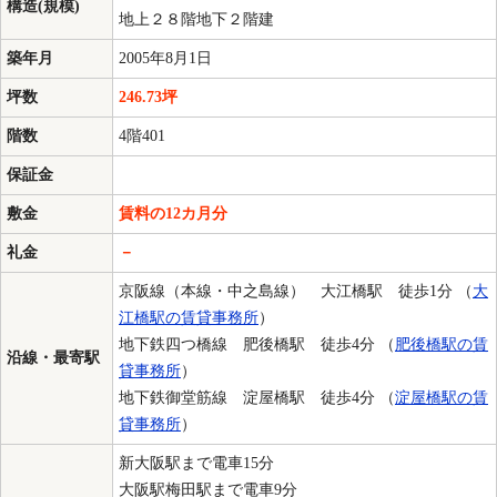
構造(規模)
地上２８階地下２階建
築年月
2005年8月1日
坪数
246.73坪
階数
4階401
保証金
敷金
賃料の12カ月分
礼金
－
京阪線（本線・中之島線） 大江橋駅 徒歩1分 （
大
江橋駅の賃貸事務所
）
地下鉄四つ橋線 肥後橋駅 徒歩4分 （
肥後橋駅の賃
沿線・最寄駅
貸事務所
）
地下鉄御堂筋線 淀屋橋駅 徒歩4分 （
淀屋橋駅の賃
貸事務所
）
新大阪駅まで電車15分
大阪駅梅田駅まで電車9分