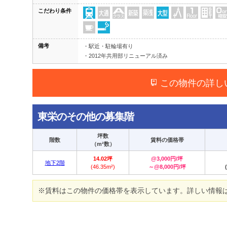
こだわり条件
備考
・駅近・駐輪場有り
・2012年共用部リニューアル済み
この物件の詳し
東栄のその他の募集階
坪数
階数
賃料の価格帯
（m²数）
14.02坪
@3,000円/坪
地下2階
(46.35m²)
～@8,000円/坪
※賃料はこの物件の価格帯を表示しています。詳しい情報