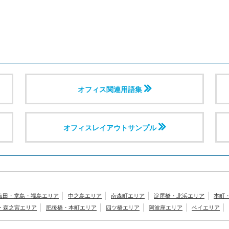
オフィス関連用語集
オフィスレイアウトサンプル
梅田・堂島・福島エリア
中之島エリア
南森町エリア
淀屋橋・北浜エリア
本町
橋・森之宮エリア
肥後橋・本町エリア
四ツ橋エリア
阿波座エリア
ベイエリア