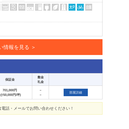
い情報を見る ＞
敷金
保証金
礼金
701,000円
－
部屋詳細
(@50,000円/坪)
－
は電話・メールでお問い合わせください！