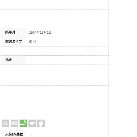
築年月
1964年12月1日
空調タイプ
個別
礼金
－
人荷EV基数
－