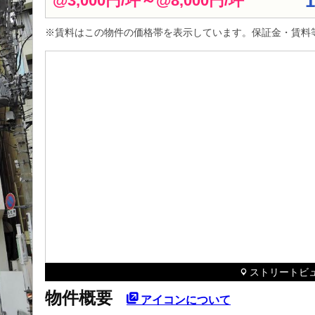
1
@3,000
円/坪～
@8,000
円/坪
※賃料はこの物件の価格帯を表示しています。保証金・賃料
ストリートビュ
物件概要
アイコンについて