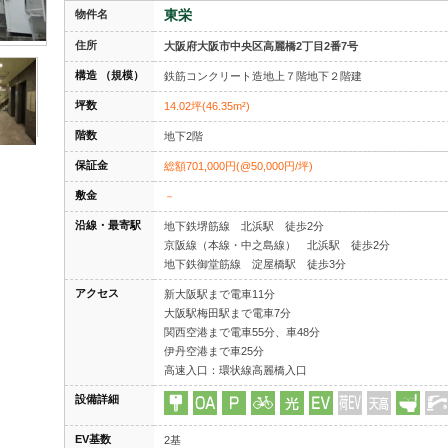
東栄
物件名
住所
大阪府大阪市中央区高麗橋2丁目2番7号
構造 （規模）
鉄筋コンクリート造地上７階地下２階建
坪数
14.02坪(46.35m²)
階数
地下2階
保証金
総額701,000円(@50,000円/坪)
敷金
－
沿線・最寄駅
地下鉄堺筋線 北浜駅 徒歩2分
京阪線（本線・中之島線） 北浜駅 徒歩2分
地下鉄御堂筋線 淀屋橋駅 徒歩3分
アクセス
新大阪駅まで電車11分
大阪駅梅田駅まで電車7分
関西空港まで電車55分、車48分
伊丹空港まで車25分
高速入口：環状線高麗橋入口
設備詳細
EV基数
2基