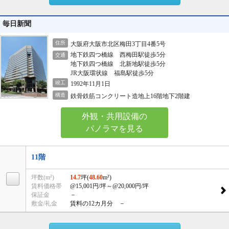
毎日新聞
住所
大阪府大阪市北区梅田3丁目4番5号
地下鉄四つ橋線 西梅田駅徒歩5分
交通
地下鉄四つ橋線 北新地駅徒歩5分
JR大阪環状線 福島駅徒歩5分
竣工
1992年11月1日
構造
鉄骨鉄筋コンクリート造地上16階地下2階建
外観・共用設備の
パノラマを見る
11階
坪数(m²)
14.7
坪(
48.60
m²)
賃料価格帯
@15,001円/坪
～@20,000円/坪
保証金
－
敷金/礼金
賃料の12カ月分 －