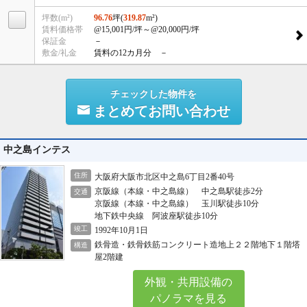
坪数(m²)
96.76
坪(
319.87
m²)
賃料価格帯
@15,001円/坪
～@20,000円/坪
保証金
－
敷金/礼金
賃料の12カ月分 －
チェックした物件を
まとめてお問い合わせ
中之島インテス
住所
大阪府大阪市北区中之島6丁目2番40号
京阪線（本線・中之島線） 中之島駅徒歩2分
交通
京阪線（本線・中之島線） 玉川駅徒歩10分
地下鉄中央線 阿波座駅徒歩10分
竣工
1992年10月1日
鉄骨造・鉄骨鉄筋コンクリート造地上２２階地下１階塔
構造
屋2階建
外観・共用設備の
パノラマを見る