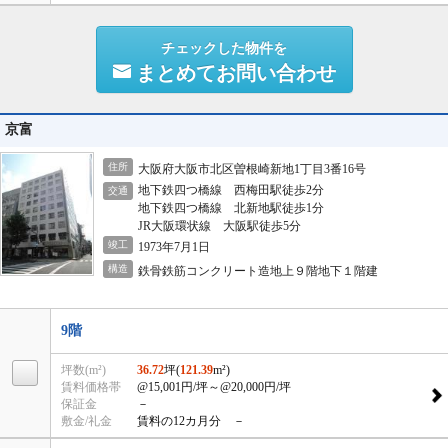
チェックした物件を
まとめてお問い合わせ
京富
住所
大阪府大阪市北区曽根崎新地1丁目3番16号
地下鉄四つ橋線 西梅田駅徒歩2分
交通
地下鉄四つ橋線 北新地駅徒歩1分
JR大阪環状線 大阪駅徒歩5分
竣工
1973年7月1日
構造
鉄骨鉄筋コンクリート造地上９階地下１階建
9階
坪数(m²)
36.72
坪(
121.39
m²)
賃料価格帯
@15,001円/坪
～@20,000円/坪
保証金
－
敷金/礼金
賃料の12カ月分 －