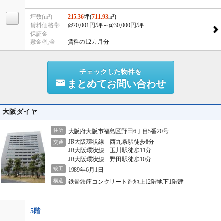
坪数(m²)
215.36
坪(
711.93
m²)
賃料価格帯
@20,001円/坪
～@30,000円/坪
保証金
－
敷金/礼金
賃料の12カ月分 －
チェックした物件を
まとめてお問い合わせ
大阪ダイヤ
住所
大阪府大阪市福島区野田6丁目5番20号
JR大阪環状線 西九条駅徒歩8分
交通
JR大阪環状線 玉川駅徒歩11分
JR大阪環状線 野田駅徒歩10分
竣工
1989年6月1日
構造
鉄骨鉄筋コンクリート造地上12階地下1階建
5階