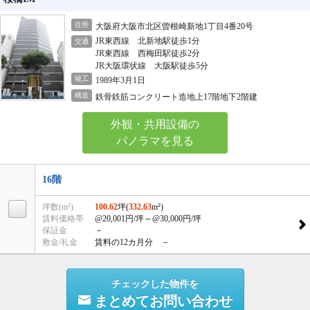
住所
大阪府大阪市北区曽根崎新地1丁目4番20号
JR東西線 北新地駅徒歩1分
交通
JR東西線 西梅田駅徒歩2分
JR大阪環状線 大阪駅徒歩5分
竣工
1989年3月1日
構造
鉄骨鉄筋コンクリート造地上17階地下2階建
外観・共用設備の
パノラマを見る
16階
坪数(m²)
100.62
坪(
332.63
m²)
賃料価格帯
@20,001円/坪
～@30,000円/坪
保証金
－
敷金/礼金
賃料の12カ月分 －
チェックした物件を
まとめてお問い合わせ