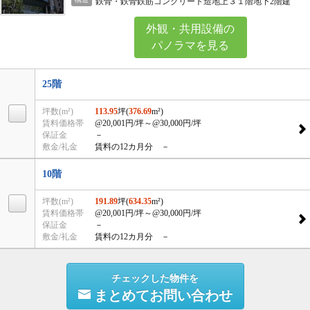
鉄骨・鉄骨鉄筋コンクリート造地上３１階地下2階建
外観・共用設備の
パノラマを見る
25階
坪数(m²)
113.95
坪(
376.69
m²)
賃料価格帯
@20,001円/坪
～@30,000円/坪
保証金
－
敷金/礼金
賃料の12カ月分 －
10階
坪数(m²)
191.89
坪(
634.35
m²)
賃料価格帯
@20,001円/坪
～@30,000円/坪
保証金
－
敷金/礼金
賃料の12カ月分 －
チェックした物件を
まとめてお問い合わせ