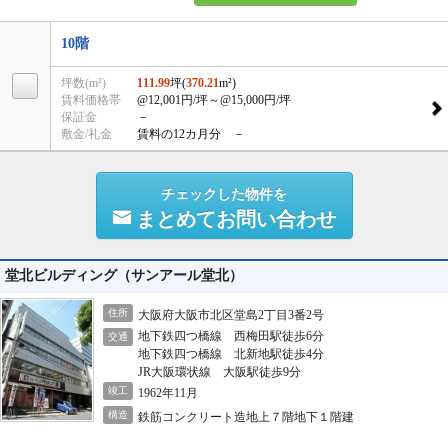
10階
坪数(m²)
111.99
坪(
370.21
m²)
賃料価格帯
@12,001円/坪
～@15,000円/坪
保証金
－
敷金/礼金
賃料の12カ月分 －
チェックした物件を
まとめてお問い合わせ
堂北ビルディング（サンアール堂北）
住所
大阪府大阪市北区堂島2丁目3番2号
地下鉄四つ橋線 西梅田駅徒歩6分
交通
地下鉄四つ橋線 北新地駅徒歩4分
JR大阪環状線 大阪駅徒歩9分
竣工
1962年11月
構造
鉄筋コンクリート造地上７階地下１階建