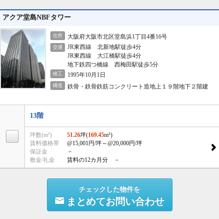
アクア堂島NBFタワー
住所
大阪府大阪市北区堂島浜1丁目4番16号
JR東西線 北新地駅徒歩4分
交通
JR東西線 大江橋駅徒歩4分
地下鉄四つ橋線 西梅田駅徒歩5分
竣工
1995年10月1日
構造
鉄骨・鉄骨鉄筋コンクリート造地上１９階地下２階建
13階
坪数(m²)
51.26
坪(
169.45
m²)
賃料価格帯
@15,001円/坪
～@20,000円/坪
保証金
－
敷金/礼金
賃料の12カ月分 －
チェックした物件を
まとめてお問い合わせ