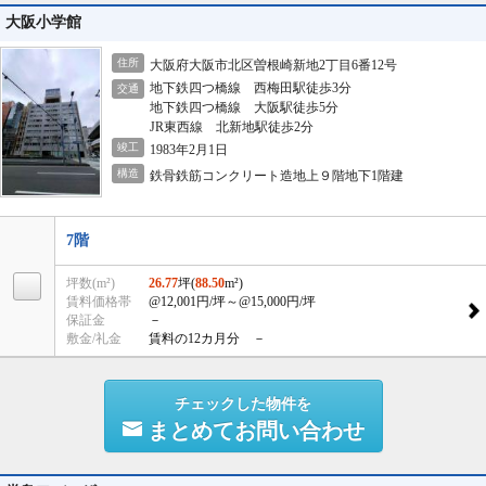
大阪小学館
住所
大阪府大阪市北区曽根崎新地2丁目6番12号
地下鉄四つ橋線 西梅田駅徒歩3分
交通
地下鉄四つ橋線 大阪駅徒歩5分
JR東西線 北新地駅徒歩2分
竣工
1983年2月1日
構造
鉄骨鉄筋コンクリート造地上９階地下1階建
7階
坪数(m²)
26.77
坪(
88.50
m²)
賃料価格帯
@12,001円/坪
～@15,000円/坪
保証金
－
敷金/礼金
賃料の12カ月分 －
チェックした物件を
まとめてお問い合わせ