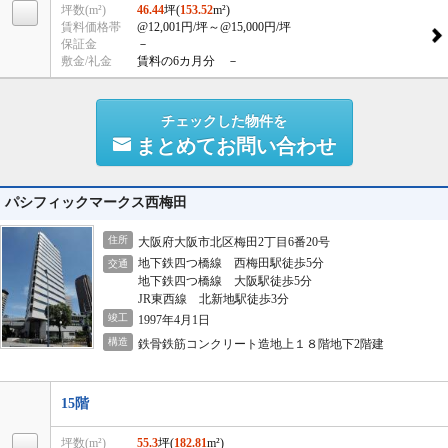
坪数(m²)
46.44
坪(
153.52
m²)
賃料価格帯
@12,001円/坪
～@15,000円/坪
保証金
－
敷金/礼金
賃料の6カ月分 －
チェックした物件を
まとめてお問い合わせ
パシフィックマークス西梅田
住所
大阪府大阪市北区梅田2丁目6番20号
地下鉄四つ橋線 西梅田駅徒歩5分
交通
地下鉄四つ橋線 大阪駅徒歩5分
JR東西線 北新地駅徒歩3分
竣工
1997年4月1日
構造
鉄骨鉄筋コンクリート造地上１８階地下2階建
15階
坪数(m²)
55.3
坪(
182.81
m²)