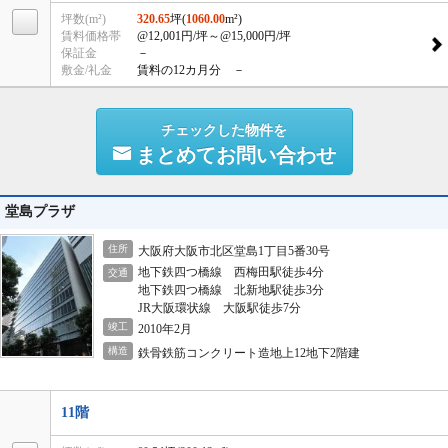
坪数(m²)
320.65
坪(
1060.00
m²)
賃料価格帯
@12,001円/坪
～@15,000円/坪
保証金
－
敷金/礼金
賃料の12カ月分 －
チェックした物件を
まとめてお問い合わせ
堂島プラザ
住所
大阪府大阪市北区堂島1丁目5番30号
地下鉄四つ橋線 西梅田駅徒歩4分
交通
地下鉄四つ橋線 北新地駅徒歩3分
JR大阪環状線 大阪駅徒歩7分
竣工
2010年2月
構造
鉄骨鉄筋コンクリート造地上12地下2階建
11階