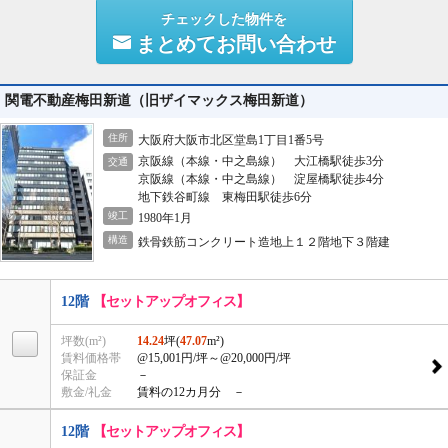
チェックした物件を
まとめてお問い合わせ
関電不動産梅田新道（旧ザイマックス梅田新道）
住所
大阪府大阪市北区堂島1丁目1番5号
京阪線（本線・中之島線） 大江橋駅徒歩3分
交通
京阪線（本線・中之島線） 淀屋橋駅徒歩4分
地下鉄谷町線 東梅田駅徒歩6分
竣工
1980年1月
構造
鉄骨鉄筋コンクリート造地上１２階地下３階建
12階
【セットアップオフィス】
坪数(m²)
14.24
坪(
47.07
m²)
賃料価格帯
@15,001円/坪
～@20,000円/坪
保証金
－
敷金/礼金
賃料の12カ月分 －
12階
【セットアップオフィス】