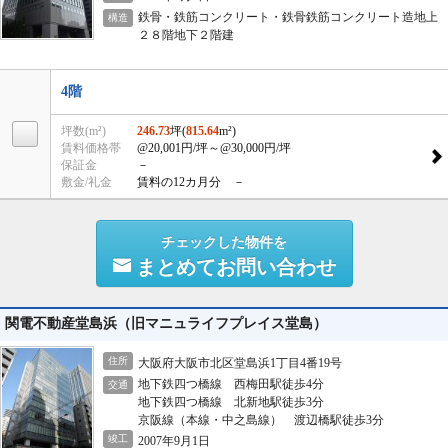
鉄骨・鉄筋コンクリート・鉄骨鉄筋コンクリート造地上
構造
２８階地下２階建
4階
坪数(m²)
246.73
坪(
815.64
m²)
賃料価格帯
@20,001円/坪
～@30,000円/坪
保証金
－
敷金/礼金
賃料の12カ月分 －
チェックした物件を
まとめてお問い合わせ
関電不動産堂島浜（旧マニュライフプレイス堂島）
住所
大阪府大阪市北区堂島浜1丁目4番19号
地下鉄四つ橋線 西梅田駅徒歩4分
交通
地下鉄四つ橋線 北新地駅徒歩3分
京阪線（本線・中之島線） 渡辺橋駅徒歩3分
竣工
2007年9月1日