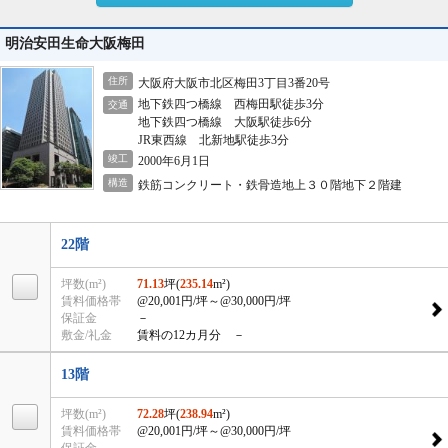
明治安田生命大阪梅田
住所
大阪府大阪市北区梅田3丁目3番20号
地下鉄四つ橋線 西梅田駅徒歩3分
交通
地下鉄四つ橋線 大阪駅徒歩6分
JR東西線 北新地駅徒歩3分
竣工
2000年6月1日
構造
鉄筋コンクリート・鉄骨造地上３０階地下２階建
22階
坪数(m²)
71.13
坪(
235.14
m²)
賃料価格帯
@20,001円/坪
～@30,000円/坪
保証金
－
敷金/礼金
賃料の12カ月分 －
13階
坪数(m²)
72.28
坪(
238.94
m²)
賃料価格帯
@20,001円/坪
～@30,000円/坪