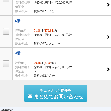
賃料価格帯
@15,001円/坪
～@20,000円/坪
保証金
－
敷金/礼金
賃料の12カ月分 －
6階
坪数(m²)
51.68
坪(
170.84
m²)
賃料価格帯
@15,001円/坪
～@20,000円/坪
保証金
－
敷金/礼金
賃料の12カ月分 －
4階
坪数(m²)
26.48
坪(
87.54
m²)
賃料価格帯
@15,001円/坪
～@20,000円/坪
保証金
－
敷金/礼金
賃料の12カ月分 －
チェックした物件を
まとめてお問い合わせ
桜橋IM