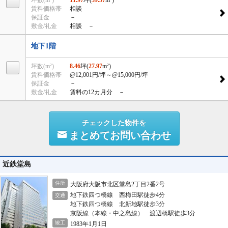
坪数(m²)
11.97
坪(
39.57
m²)
賃料価格帯
相談
保証金
－
敷金/礼金
相談 －
地下1階
坪数(m²)
8.46
坪(
27.97
m²)
賃料価格帯
@12,001円/坪
～@15,000円/坪
保証金
－
敷金/礼金
賃料の12カ月分 －
チェックした物件を
まとめてお問い合わせ
近鉄堂島
住所
大阪府大阪市北区堂島2丁目2番2号
地下鉄四つ橋線 西梅田駅徒歩4分
交通
地下鉄四つ橋線 北新地駅徒歩3分
京阪線（本線・中之島線） 渡辺橋駅徒歩3分
竣工
1983年1月1日