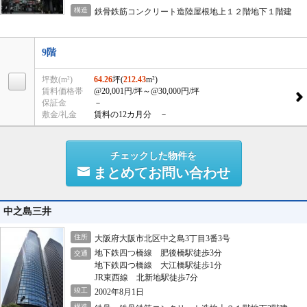
構造
鉄骨鉄筋コンクリート造陸屋根地上１２階地下１階建
9階
坪数(m²)
64.26
坪(
212.43
m²)
賃料価格帯
@20,001円/坪
～@30,000円/坪
保証金
－
敷金/礼金
賃料の12カ月分 －
チェックした物件を
まとめてお問い合わせ
中之島三井
住所
大阪府大阪市北区中之島3丁目3番3号
地下鉄四つ橋線 肥後橋駅徒歩3分
交通
地下鉄四つ橋線 大江橋駅徒歩1分
JR東西線 北新地駅徒歩7分
竣工
2002年8月1日
構造