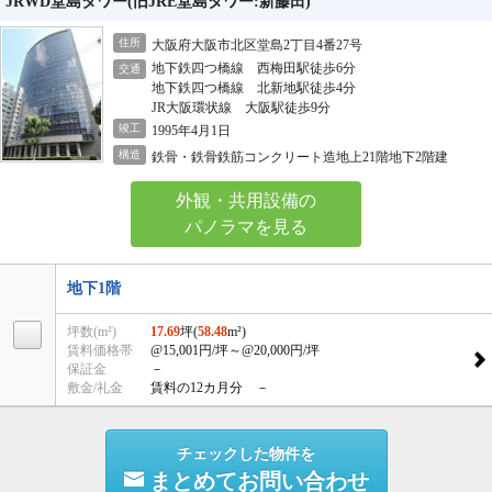
JRWD堂島タワー(旧JRE堂島タワー:新藤田)
住所
大阪府大阪市北区堂島2丁目4番27号
地下鉄四つ橋線 西梅田駅徒歩6分
交通
地下鉄四つ橋線 北新地駅徒歩4分
JR大阪環状線 大阪駅徒歩9分
竣工
1995年4月1日
構造
鉄骨・鉄骨鉄筋コンクリート造地上21階地下2階建
外観・共用設備の
パノラマを見る
地下1階
坪数(m²)
17.69
坪(
58.48
m²)
賃料価格帯
@15,001円/坪
～@20,000円/坪
保証金
－
敷金/礼金
賃料の12カ月分 －
チェックした物件を
まとめてお問い合わせ