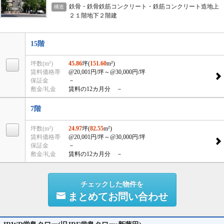
鉄骨・鉄骨鉄筋コンクリート・鉄筋コンクリート造地上
構造
２１階地下２階建
15階
坪数(m²)
45.86
坪(
151.60
m²)
賃料価格帯
@20,001円/坪
～@30,000円/坪
保証金
－
敷金/礼金
賃料の12カ月分 －
7階
坪数(m²)
24.97
坪(
82.55
m²)
賃料価格帯
@20,001円/坪
～@30,000円/坪
保証金
－
敷金/礼金
賃料の12カ月分 －
チェックした物件を
まとめてお問い合わせ