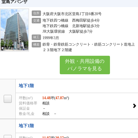
堂島アバンザ
住所
大阪府大阪市北区堂島1丁目6番20号
地下鉄四つ橋線 西梅田駅徒歩4分
交通
地下鉄四つ橋線 北新地駅徒歩3分
JR大阪環状線 大阪駅徒歩7分
竣工
1999年3月
鉄骨・鉄骨鉄筋コンクリート・鉄筋コンクリート造地上
構造
２３階地下２階建
外観・共用設備の
パノラマを見る
地下1階
坪数(m²)
14.48
坪(
47.87
m²)
賃料価格帯
相談
保証金
－
敷金/礼金
相談 －
地下1階