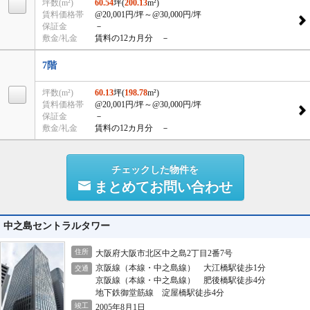
坪数(m²)
60.54
坪(
200.13
m²)
賃料価格帯
@20,001円/坪
～@30,000円/坪
保証金
－
敷金/礼金
賃料の12カ月分 －
7階
坪数(m²)
60.13
坪(
198.78
m²)
賃料価格帯
@20,001円/坪
～@30,000円/坪
保証金
－
敷金/礼金
賃料の12カ月分 －
チェックした物件を
まとめてお問い合わせ
中之島セントラルタワー
住所
大阪府大阪市北区中之島2丁目2番7号
京阪線（本線・中之島線） 大江橋駅徒歩1分
交通
京阪線（本線・中之島線） 肥後橋駅徒歩4分
地下鉄御堂筋線 淀屋橋駅徒歩4分
竣工
2005年8月1日