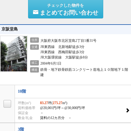
チェックした物件を
まとめてお問い合わせ
京阪堂島
住所
大阪府大阪市北区堂島2丁目1番31号
JR東西線 北新地駅徒歩3分
交通
JR東西線 西梅田駅徒歩3分
JR大阪環状線 大阪駅徒歩8分
竣工
2004年6月1日
鉄骨・地下鉄骨鉄筋コンクリート造地上１０階地下１階
構造
建
10階
坪数(m²)
83.27
坪(
275.27
m²)
賃料価格帯
@20,001円/坪
～@30,000円/坪
保証金
－
敷金/礼金
賃料の12カ月分 －
3階