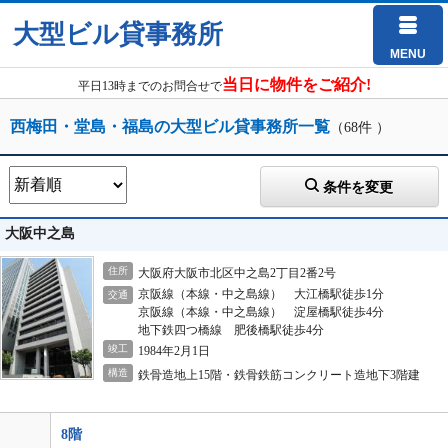
大型ビル貸事務所
MENU
当日に物件をご紹介!
平日13時までのお問合せで
西梅田・堂島・福島の大型ビル貸事務所一覧
（68件 ）
条件を変更
大阪中之島
住所
大阪府大阪市北区中之島2丁目2番2号
京阪線（本線・中之島線） 大江橋駅徒歩1分
交通
京阪線（本線・中之島線） 淀屋橋駅徒歩4分
地下鉄四つ橋線 肥後橋駅徒歩4分
竣工
1984年2月1日
構造
鉄骨造地上15階・鉄骨鉄筋コンクリート造地下3階建
8階